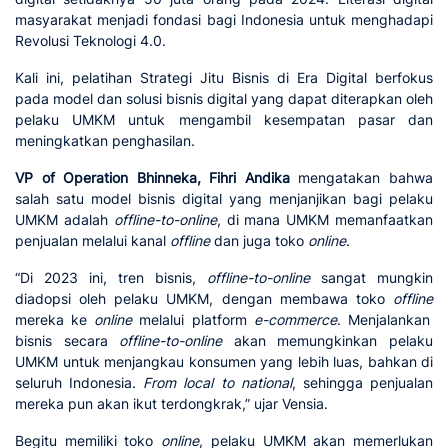
masyarakat menjadi fondasi bagi Indonesia untuk menghadapi
Revolusi Teknologi 4.0.
Kali ini, pelatihan Strategi Jitu Bisnis di Era Digital berfokus
pada model dan solusi bisnis digital yang dapat diterapkan oleh
pelaku UMKM untuk mengambil kesempatan pasar dan
meningkatkan penghasilan.
VP of Operation Bhinneka, Fihri Andika
mengatakan bahwa
salah satu model bisnis digital yang menjanjikan bagi pelaku
UMKM adalah
offline-to-online
, di mana UMKM memanfaatkan
penjualan melalui kanal
offline
dan juga toko
online
.
“Di 2023 ini, tren bisnis,
offline-to-online
sangat mungkin
diadopsi oleh pelaku UMKM, dengan membawa toko
offline
mereka ke
online
melalui platform
e-commerce
. Menjalankan
bisnis secara
offline-to-online
akan memungkinkan pelaku
UMKM untuk menjangkau konsumen yang lebih luas, bahkan di
seluruh Indonesia.
From local to national
, sehingga penjualan
mereka pun akan ikut terdongkrak,” ujar Vensia.
Begitu memiliki toko
online
, pelaku UMKM akan memerlukan