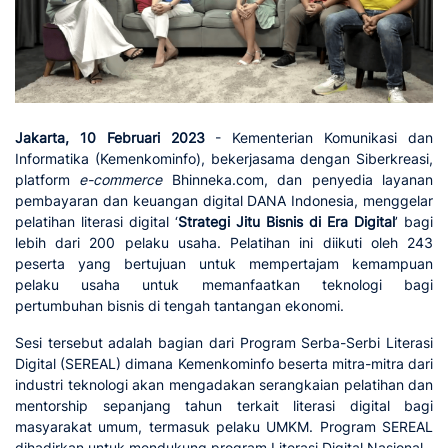
Jakarta, 10 Februari 2023
- Kementerian Komunikasi dan
Informatika (Kemenkominfo), bekerjasama dengan Siberkreasi,
platform
e-commerce
Bhinneka.com, dan penyedia layanan
pembayaran dan keuangan digital DANA Indonesia, menggelar
pelatihan literasi digital ‘
Strategi Jitu Bisnis di Era Digital
’ bagi
lebih dari 200 pelaku usaha. Pelatihan ini diikuti oleh 243
peserta yang bertujuan untuk mempertajam kemampuan
pelaku usaha untuk memanfaatkan teknologi bagi
pertumbuhan bisnis di tengah tantangan ekonomi.
Sesi tersebut adalah bagian dari Program Serba-Serbi Literasi
Digital (SEREAL) dimana Kemenkominfo beserta mitra-mitra dari
industri teknologi akan mengadakan serangkaian pelatihan dan
mentorship sepanjang tahun terkait literasi digital bagi
masyarakat umum, termasuk pelaku UMKM. Program SEREAL
dihadirkan untuk mendukung program Literasi Digital Nasional.